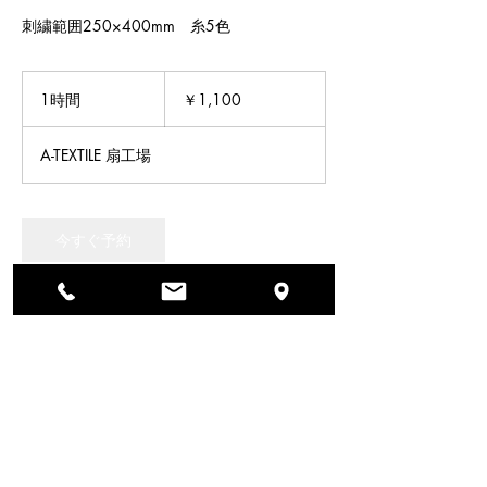
刺繍範囲250×400mm 糸5色
1,100
円
1時間
1
￥1,100
時
A-TEXTILE 扇工場
今すぐ予約
サービス内容
メーカー：Barudan
型番：BEXT-S501CAII（250×400）
頭数：1
糸数：5
刺繍範囲（シングル1頭）：