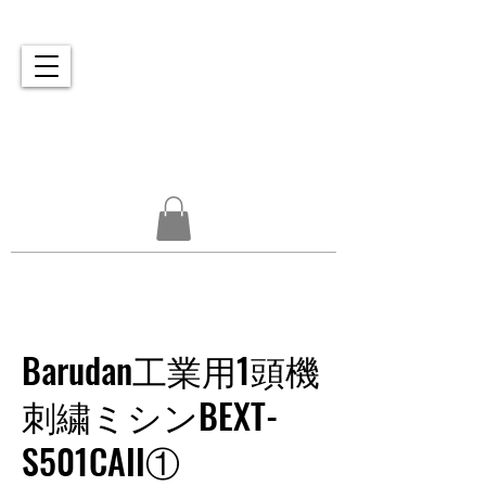
PRINT / LASER / EMBROIDERY
A-TEXTILE
Barudan工業用1頭機
刺繍ミシンBEXT-
S501CAII①