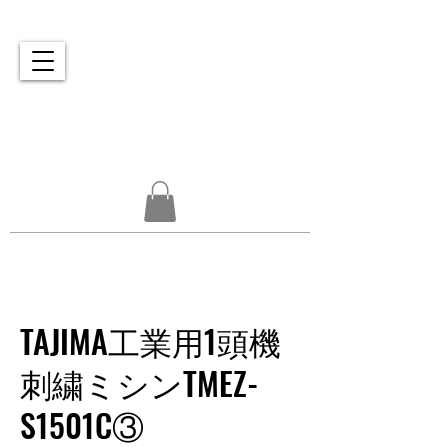
PRINT / LASER / EMBROIDERY
A-TEXTILE
TAJIMA工業用1頭機
刺繍ミシンTMEZ-
S1501C③