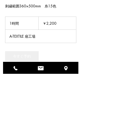
刺繍範囲360×500mm 糸15色
2,200
円
1時間
1
￥2,200
時
A-TEXTILE 扇工場
今すぐ予約
サービス内容
メーカー：TAJIMA
型番：TMEZ-S1501C（360×500）S
頭数：1
糸数：15
刺繍範囲（シングル1頭）：