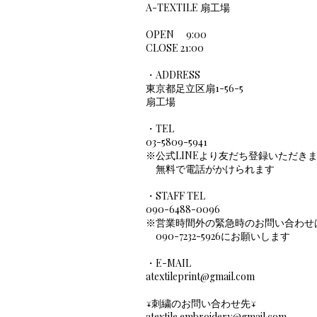
A-TEXTILE 扇工場
OPEN 9:00
CLOSE 21:00
・ADDRESS
​東京都足立区扇1-56-5
扇工場
・TEL
03-5809-5941
※公式LINEより友だち登録いただき
​ 無料で電話がかけられます
・STAFF TEL
090-6488-0096
※営業時間外の緊急時のお問い合わせ
090-7232-5926にお願いします
・E-MAIL
atextileprint@gmail.com
↓刺繍のお問い合わせ先↓
atextile.embroidery@gmail.com