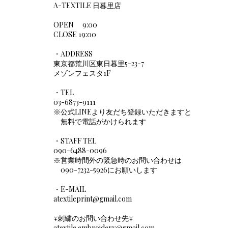
A-TEXTILE 日暮里店
OPEN 9:00
CLOSE 19:00
・ADDRESS
​東京都荒川区東日暮里5-23-7
メゾンフェスタ1F
・TEL
03-6873-9111
※公式LINEより友だち登録いただきますと
​ 無料で電話がかけられます
・STAFF TEL
090-6488-0096
※営業時間外の緊急時のお問い合わせは
090-7232-5926にお願いします
・E-MAIL
atextileprint@gmail.com
↓刺繍のお問い合わせ先↓
atextile.embroidery@gmail.com