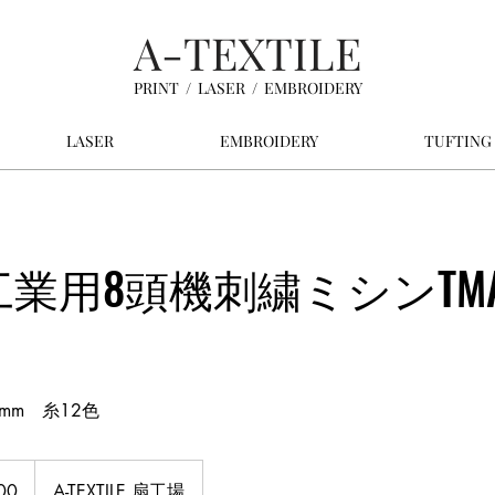
A-TEXTILE
PRINT / LASER / EMBROIDERY
LASER
EMBROIDERY
TUFTING
MA工業用8頭機刺繍ミシンTMA
0mm 糸12色
00
A-TEXTILE 扇工場