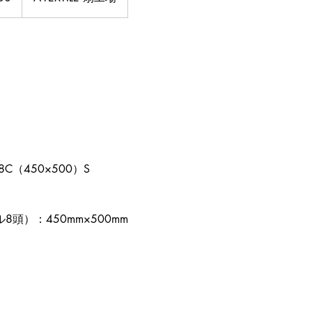
8C（450×500）S
頭）：450mm×500mm